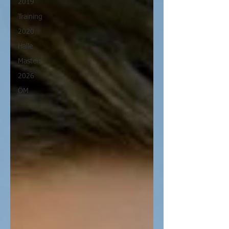
2019
Training
2020
Halle
Masters
2026
ÖM