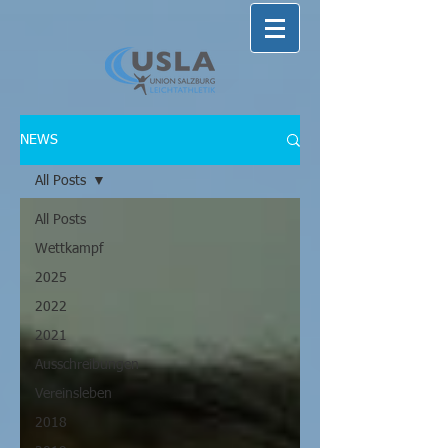
NEWS
All Posts
All Posts
Wettkampf
2025
2022
2021
Ausschreibungen
Vereinsleben
2018