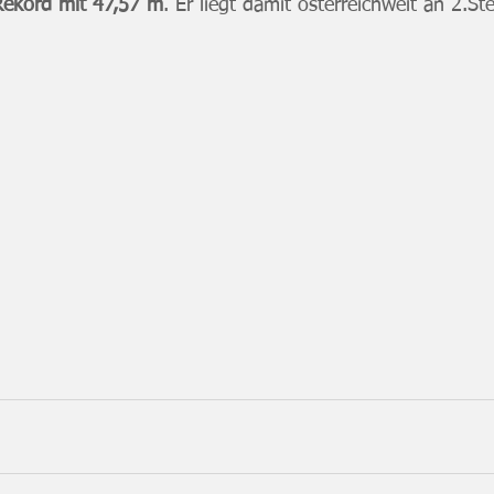
Rekord mit 47,57 m
. Er liegt damit österreichweit an 2.Ste