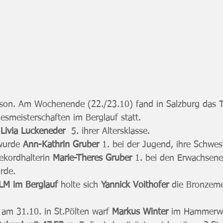
ison. Am Wochenende (22./23.10) fand in Salzburg das Tr
esmeisterschaften im Berglauf statt.
 
Livia Luckeneder
5. ihrer Altersklasse.
wurde 
Ann-Kathrin Gruber
 1. bei der Jugend, ihre Schwes
ekordhalterin 
Marie-Theres Gruber
 1. bei den Erwachsene
urde.
LM im Berglauf
 holte sich 
Yannick Voithofer
 die Bronzeme
am 31.10. in St.Pölten warf 
Markus Winter
 im Hammerwu