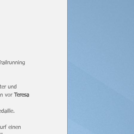
ailrunning 
ter und 
n vor 
Teresa 
daille. 
rf einen 