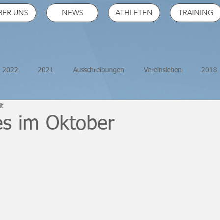
BER UNS
NEWS
ATHLETEN
TRAINING
2022
2021
Ausschreibungen
Vereinsleben
2018
it
2026
ÖM
es im Oktober