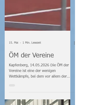
15. Mai
1 Min. Lesezeit