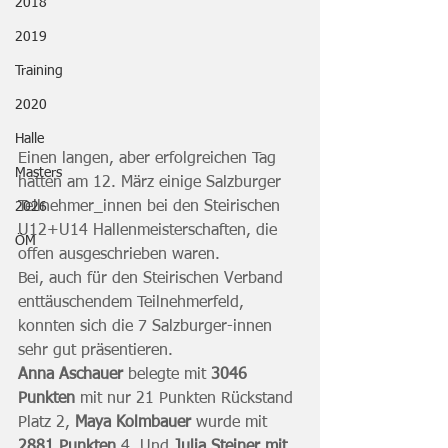
2018
2019
Training
2020
Halle
Einen langen, aber erfolgreichen Tag 
Masters
hatten am 12. März einige Salzburger 
Teilnehmer_innen bei den Steirischen 
2026
U12+U14 Hallenmeisterschaften, die 
ÖM
offen ausgeschrieben waren.
Bei, auch für den Steirischen Verband 
enttäuschendem Teilnehmerfeld, 
konnten sich die 7 Salzburger-innen 
sehr gut präsentieren.
Anna Aschauer
 belegte mit 
3046 
Punkten
 mit nur 21 Punkten Rückstand 
Platz 2, 
Maya Kolmbauer
 wurde mit 
2881 Punkten
 4. Und 
Julia Steiner mit 