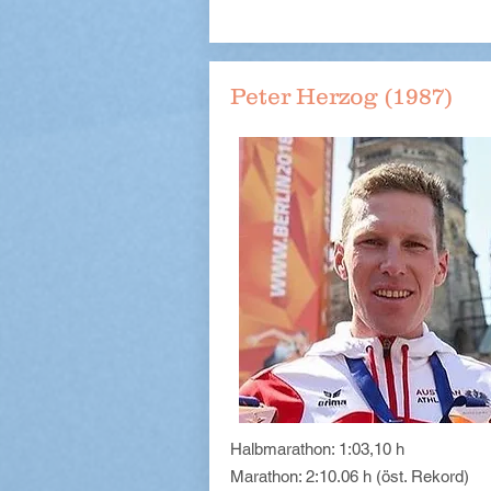
Peter Herzog (1987)
Halbmarathon: 1:03,10 h
Marathon: 2:10.06 h (öst. Rekord)