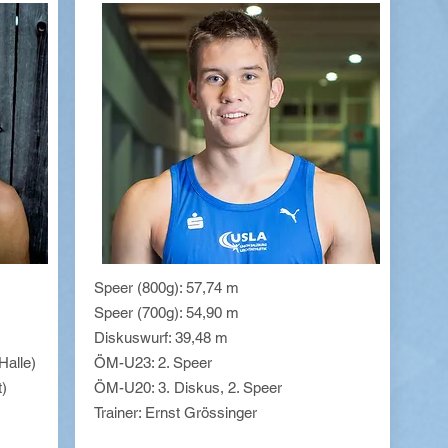
Speer (800g): 57,74 m
Speer (700g): 54,90 m
Diskuswurf: 39,48 m
Halle)
ÖM-U23: 2. Speer
)
ÖM-U20: 3.
Diskus, 2. Speer
Trainer: Ernst Grössinger