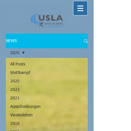
NEWS
2025
All Posts
Wettkampf
2025
2022
2021
Ausschreibungen
Vereinsleben
2018