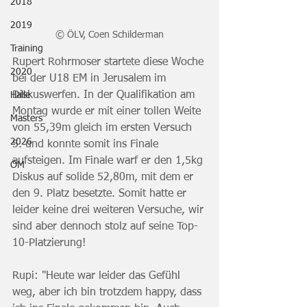
2018
2019
© ÖLV, Coen Schilderman
Training
Rupert Rohrmoser startete diese Woche 
2020
bei der U18 EM in Jerusalem im 
Diskuswerfen. In der Qualifikation am 
Halle
Montag wurde er mit einer tollen Weite 
Masters
von 55,39m gleich im ersten Versuch 
2026
5. und konnte somit ins Finale 
aufsteigen. Im Finale warf er den 1,5kg 
ÖM
Diskus auf solide 52,80m, mit dem er 
den 9. Platz besetzte. Somit hatte er 
leider keine drei weiteren Versuche, wir 
sind aber dennoch stolz auf seine Top-
10-Platzierung!
Rupi: "Heute war leider das Gefühl 
weg, aber ich bin trotzdem happy, dass 