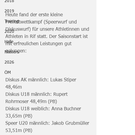
2018
2019
Heute fand der erste kleine 
Training
Freiluftwettkampf (Speerwurf und 
Diskuswurf) für unsere Athletinnen und 
2020
Athleten in Rif statt. Der Saisonstart ist 
Halle
mit erfreulichen Leistungen gut 
gelungen:
Masters
2026
ÖM
Diskus AK männlich: Lukas Stiper 
48,46m
Diskus U18 männlich: Rupert 
Rohrmoser 48,49m (PB)
Diskus U18 weiblich: Anna Buchner 
33,65m (PB)
Speer U20 männlich: Jakob Grubmüller 
53,51m (PB)