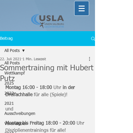
Beitrag
All Posts
22. Juli 2021
1 Min. Lesezeit
All Posts
Sommertraining mit Hubert
Wettkampf
Putz
2025
Montag 16:00 - 18:00
 Uhr 
in der 
2022
Dreifachhalle
 für alle (Spiele)!
2021
und
Ausschreibungen
Montag bis Freitag 18:00 - 20:00
 Uhr 
Vereinsleben
Disziplienentrainings für alle!