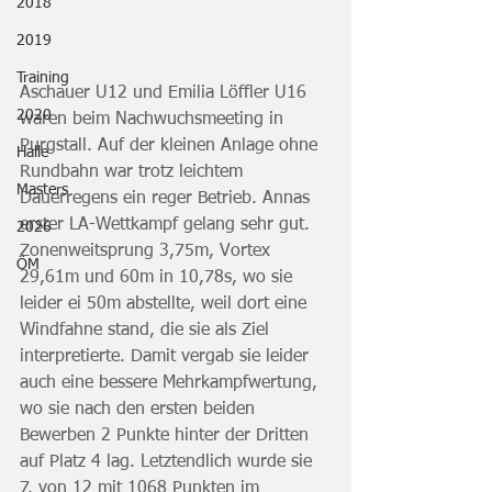
2018
2019
Training
Aschauer U12 und Emilia Löffler U16 
2020
waren beim Nachwuchsmeeting in 
Purgstall. Auf der kleinen Anlage ohne 
Halle
Rundbahn war trotz leichtem 
Masters
Dauerregens ein reger Betrieb. Annas 
erster LA-Wettkampf gelang sehr gut. 
2026
Zonenweitsprung 3,75m, Vortex 
ÖM
29,61m und 60m in 10,78s, wo sie 
leider ei 50m abstellte, weil dort eine 
Windfahne stand, die sie als Ziel 
interpretierte. Damit vergab sie leider 
auch eine bessere Mehrkampfwertung, 
wo sie nach den ersten beiden 
Bewerben 2 Punkte hinter der Dritten 
auf Platz 4 lag. Letztendlich wurde sie 
7. von 12 mit 1068 Punkten im 