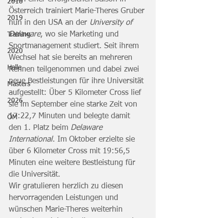
2018
Österreich trainiert Marie-Theres Gruber 
2019
nun in den USA an der 
University of 
Delaware
, wo sie Marketing und 
Training
Sportmanagement studiert. Seit ihrem 
2020
Wechsel hat sie bereits an mehreren 
Halle
Rennen teilgenommen und dabei zwei 
neue Bestleistungen für ihre Universität 
Masters
aufgestellt: Über 5 Kilometer Cross lief 
2026
sie im September eine starke Zeit von 
17:22,7 Minuten und belegte damit 
ÖM
den 1. Platz beim 
Delaware 
International
. Im Oktober erzielte sie 
über 6 Kilometer Cross mit 19:56,5 
Minuten eine weitere Bestleistung für 
die Universität.
Wir gratulieren herzlich zu diesen 
hervorragenden Leistungen und 
wünschen Marie-Theres weiterhin 