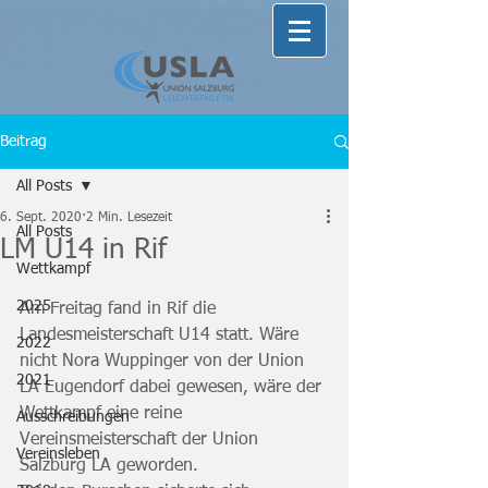
Beitrag
All Posts
6. Sept. 2020
2 Min. Lesezeit
All Posts
LM U14 in Rif
Wettkampf
2025
Am Freitag fand in Rif die 
Landesmeisterschaft U14 statt. Wäre 
2022
nicht Nora Wuppinger von der Union 
2021
LA Eugendorf dabei gewesen, wäre der 
Wettkampf eine reine 
Ausschreibungen
Vereinsmeisterschaft der Union 
Vereinsleben
Salzburg LA geworden.