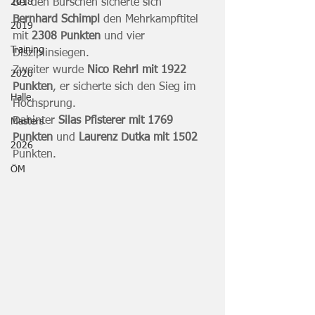
2018
Bei den Burschen sicherte sich 
Bernhard Schimpl
 den Mehrkampftitel 
2019
mit 
2308 Punkten
 und vier 
Training
Disziplinsiegen.
Zweiter wurde
 Nico Rehrl mit 1922 
2020
Punkten
, er sicherte sich den Sieg im 
Halle
Hochsprung.
Dahinter 
Silas Pfisterer mit 1769 
Masters
Punkten
 und 
Laurenz Dutka mit 1502
2026
Punkten.
ÖM