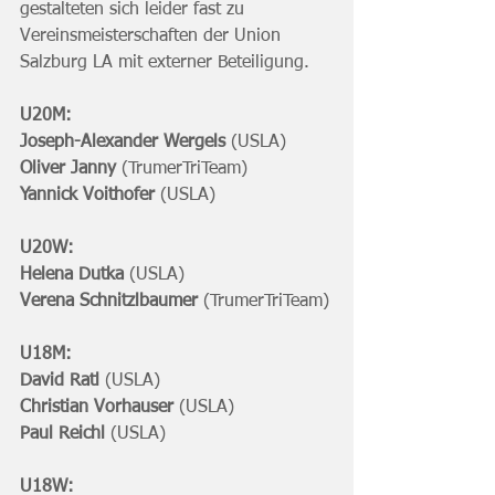
gestalteten sich leider fast zu 
Vereinsmeisterschaften der Union 
Salzburg LA mit externer Beteiligung.
U20M:
Joseph-Alexander Wergels 
(USLA) 
Oliver Janny
 (TrumerTriTeam)
Yannick Voithofer 
(USLA)
U20W:
Helena Dutka 
(USLA)
Verena Schnitzlbaumer 
(TrumerTriTeam)
U18M:
David Ratl
 (USLA) 
Christian Vorhauser 
(USLA)
Paul Reichl 
(USLA)
U18W: