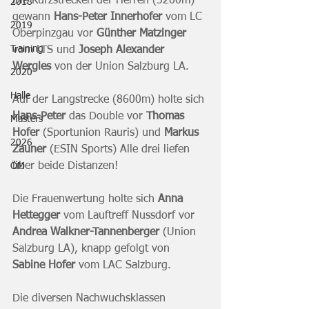
Die Kurzstrecken der Herren (5200m) 
2018
gewann 
Hans-Peter Innerhofer
 vom LC 
2019
Oberpinzgau vor 
Günther Matzinger
Training
vom LTS und 
Joseph Alexander 
Wergles
 von der Union Salzburg LA.
2020
Halle
Auf der Langstrecke (8600m) holte sich 
Hans-Peter
 das Double vor 
Thomas 
Masters
Hofer
 (Sportunion Rauris) und 
Markus 
2026
Zauner
 (ESIN Sports) Alle drei liefen 
über beide Distanzen!
ÖM
Die Frauenwertung holte sich 
Anna 
Hettegger
 vom Lauftreff Nussdorf vor 
Andrea Walkner-Tannenberger
 (Union 
Salzburg LA), knapp gefolgt von 
Sabine Hofer
 vom LAC Salzburg.
Die diversen Nachwuchsklassen 