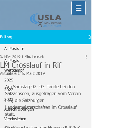
Beitrag
All Posts
3. März 2019
1 Min. Lesezeit
All Posts
LM Crosslauf in Rif
Wettkampf
Aktualisiert:
5. März 2019
2025
Am Samstag 02. 03. fande bei den 
2022
Salzachseen, ausgetragen vom Verein 
2021
LTS, die Salzburger 
Landesmeisterschaften im Crosslauf 
Ausschreibungen
statt.
Vereinsleben