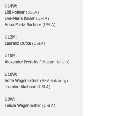
U14W:
Lilli Polster
 (USLA)
Eva-Maria Kaiser 
(USLA)
Anna Maria Buchner 
(USLA)
U12M:
Laurenz Dutka 
(USLA)
U10M: 
Alexander Frericks 
(Triteam Hallein)
U10W:
Sofia Wagenleitner 
(ASV Salzburg)
Jasmine Akabane 
(USLA)
U8W:
Felicia Wagenleitner 
(USLA)