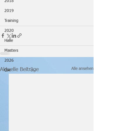
2018
2019
Training
2020
Halle
Masters
2026
Alle ansehen
Aktuelle Beiträge
ÖM