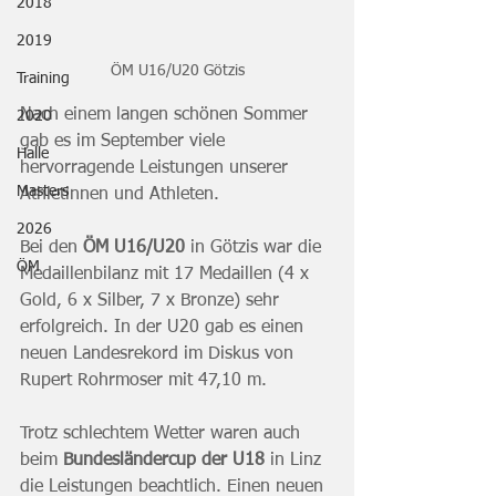
2018
2019
ÖM U16/U20 Götzis
Training
Nach einem langen schönen Sommer 
2020
gab es im September viele 
Halle
hervorragende Leistungen unserer 
Masters
Athletinnen und Athleten.
2026
Bei den 
ÖM U16/U20
 in Götzis war die 
ÖM
Medaillenbilanz mit 17 Medaillen (4 x 
Gold, 6 x Silber, 7 x Bronze) sehr 
erfolgreich. In der U20 gab es einen 
neuen Landesrekord im Diskus von 
Rupert Rohrmoser mit 47,10 m.
Trotz schlechtem Wetter waren auch 
beim 
Bundesländercup der U18 
in Linz 
die Leistungen beachtlich. Einen neuen 