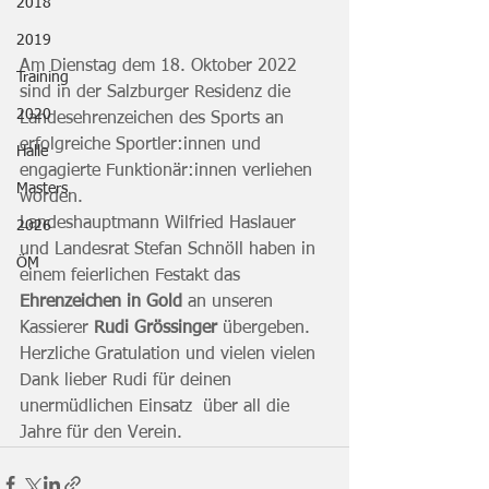
2018
2019
Am Dienstag dem 18. Oktober 2022 
Training
sind in der Salzburger Residenz die 
2020
Landesehrenzeichen des Sports an 
erfolgreiche Sportler:innen und 
Halle
engagierte Funktionär:innen verliehen 
Masters
worden.
Landeshauptmann Wilfried Haslauer 
2026
und Landesrat Stefan Schnöll haben in 
ÖM
einem feierlichen Festakt das 
Ehrenzeichen in Gold
 an unseren 
Kassierer 
Rudi Grössinger
 übergeben. 
Herzliche Gratulation und vielen vielen 
Dank lieber Rudi für deinen 
unermüdlichen Einsatz  über all die 
Jahre für den Verein.