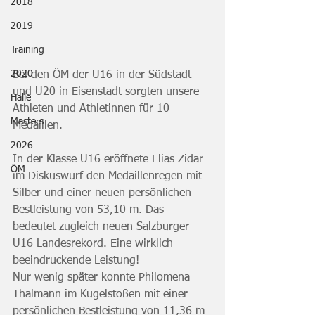
2018
2019
Training
2020
Bei den ÖM der U16 in der Südstadt 
und U20 in Eisenstadt sorgten unsere 
Halle
Athleten und Athletinnen für 10 
Masters
Medaillen.
2026
In der Klasse U16 eröffnete Elias Zidar 
ÖM
im Diskuswurf den Medaillenregen mit 
Silber und einer neuen persönlichen 
Bestleistung von 53,10 m. Das 
bedeutet zugleich neuen Salzburger 
U16 Landesrekord. Eine wirklich 
beeindruckende Leistung!
Nur wenig später konnte Philomena 
Thalmann im Kugelstoßen mit einer 
persönlichen Bestleistung von 11,36 m 