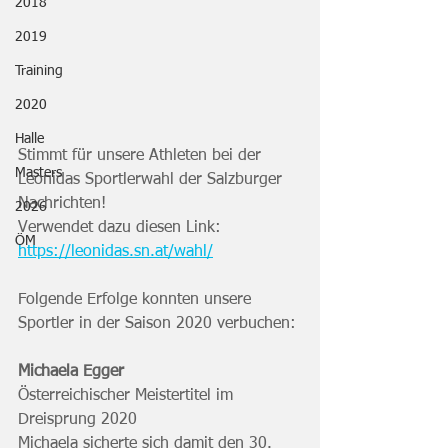
2018
2019
Training
2020
Halle
Stimmt für unsere Athleten bei der 
Masters
Leonidas Sportlerwahl der Salzburger 
Nachrichten!
2026
Verwendet dazu diesen Link:
ÖM
https://leonidas.sn.at/wahl/
Folgende Erfolge konnten unsere 
Sportler in der Saison 2020 verbuchen:
Michaela Egger
Österreichischer Meistertitel im 
Dreisprung 2020
Michaela sicherte sich damit den 30. 