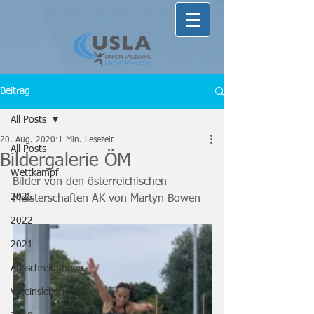
Beitrag
All Posts
20. Aug. 2020
1 Min. Lesezeit
All Posts
Bildergalerie ÖM
Wettkampf
Bilder von den österreichischen 
2025
Meisterschaften AK von Martyn Bowen
2022
2021
Ausschreibungen
Vereinsleben