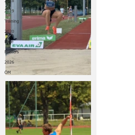
2018
2019
Training
2020
Halle
Masters
2026
ÖM