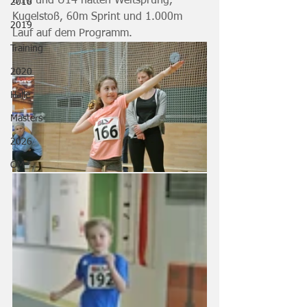
U16 und U14 hatten Weitsprung, 
2018
Kugelstoß, 60m Sprint und 1.000m 
2019
Lauf auf dem Programm.
Training
2020
Halle
Masters
2026
ÖM