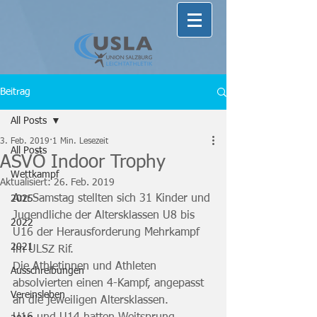
Beitrag
All Posts
3. Feb. 2019
1 Min. Lesezeit
All Posts
ASVÖ Indoor Trophy
Wettkampf
Aktualisiert:
26. Feb. 2019
Am Samstag stellten sich 31 Kinder und 
2025
Jugendliche der Altersklassen U8 bis 
2022
U16 der Herausforderung Mehrkampf 
2021
im ULSZ Rif.
Die Athletinnen und Athleten 
Ausschreibungen
absolvierten einen 4-Kampf, angepasst 
Vereinsleben
an die jeweiligen Altersklassen.