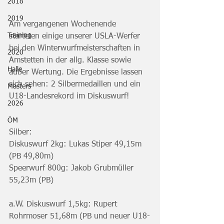
2018
2019
Am vergangenen Wochenende 
Training
starteten einige unserer USLA-Werfer 
bei den Winterwurfmeisterschaften in 
2020
Amstetten in der allg. Klasse sowie 
Halle
außer Wertung. Die Ergebnisse lassen 
sich sehen: 2 Silbermedaillen und ein 
Masters
U18-Landesrekord im Diskuswurf!
2026
ÖM
Silber:
Diskuswurf 2kg: Lukas Stiper 49,15m 
(PB 49,80m)
Speerwurf 800g: Jakob Grubmüller 
55,23m (PB)
a.W. Diskuswurf 1,5kg: Rupert 
Rohrmoser 51,68m (PB und neuer U18-