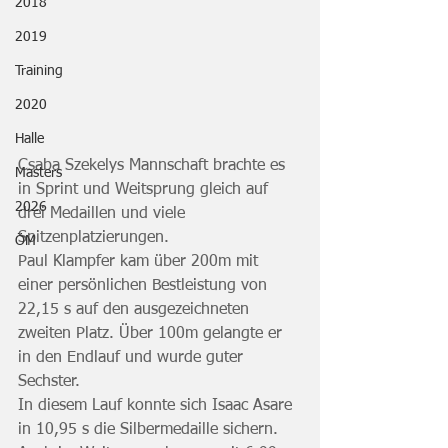
2018
2019
Training
2020
Halle
Csaba Szekelys Mannschaft brachte es 
Masters
in Sprint und Weitsprung gleich auf 
2026
drei Medaillen und viele 
Spitzenplatzierungen.
ÖM
Paul Klampfer kam über 200m mit 
einer persönlichen Bestleistung von 
22,15 s auf den ausgezeichneten 
zweiten Platz. Über 100m gelangte er 
in den Endlauf und wurde guter 
Sechster.
In diesem Lauf konnte sich Isaac Asare 
in 10,95 s die Silbermedaille sichern. 