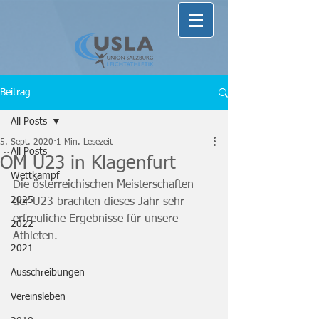
Beitrag
All Posts
5. Sept. 2020
1 Min. Lesezeit
All Posts
ÖM U23 in Klagenfurt
Wettkampf
Die österreichischen Meisterschaften 
2025
der U23 brachten dieses Jahr sehr 
erfreuliche Ergebnisse für unsere 
2022
Athleten.
2021
Ausschreibungen
Vereinsleben