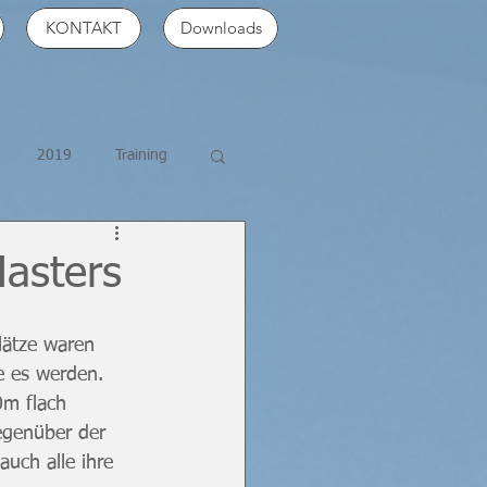
KONTAKT
Downloads
2019
Training
Masters
lätze waren 
e es werden. 
m flach 
egenüber der 
auch alle ihre 