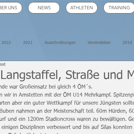
BER UNS
NEWS
ATHLETEN
TRAINING
2022
2021
Ausschreibungen
Vereinsleben
2018
zeit
2026
ÖM
Langstaffel, Straße und 
de war Großeinsatz bei gleich 4 ÖM´s.
n wir in Amstetten mit der ÖM U14 Mehrkampf. Spitzenp
warten aber ein guter Wettkampf für unsere Jüngsten sollt
uben nahmen an der Meisterschaft teil. 60m Hürden, 60
rf und ein 1200m Stadioncross waren zu bewältigen. G
 einigen Disziplinen verbessert und bis auf Silas konnten 