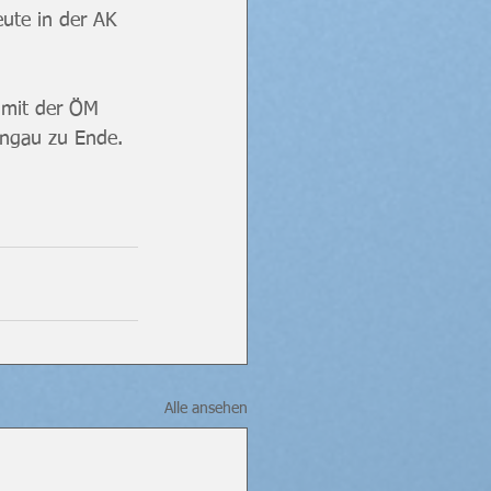
ute in der AK 
 mit der ÖM 
ngau zu Ende.
Alle ansehen