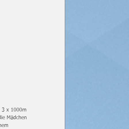
e 3 x 1000m 
 die Mädchen 
inem 