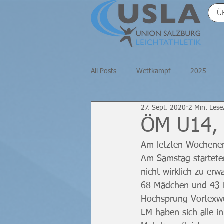
Ü
All Posts
Wettkampf
2025
27. Sept. 2020
2 Min. Lese
2020
Halle
Masters
ÖM U14, 
Am letzten Wochenen
Am Samstag startete
nicht wirklich zu er
68 Mädchen und 43 B
Hochsprung Vortexwu
LM haben sich alle in