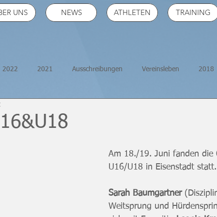
BER UNS
NEWS
ATHLETEN
TRAINING
2022
2021
Ausschreibungen
Vereinsleben
2018
t
2026
ÖM
16&U18
Am 18./19. Juni fanden di
U16/U18 in Eisenstadt statt.
Sarah Baumgartner
 (Diszipl
Weitsprung und Hürdensprint