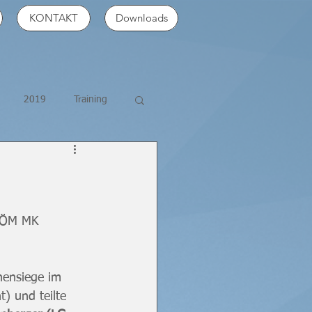
KONTAKT
Downloads
2019
Training
e ÖM MK 
inensiege im 
) und teilte 