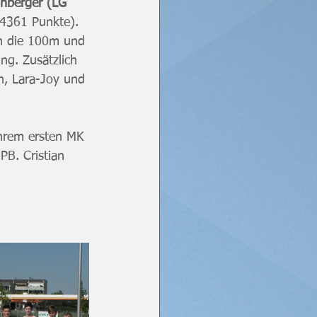
nberger (LG 
(4361 Punkte). 
n die 100m und 
ng. Zusätzlich 
h, Lara-Joy und 
ihrem ersten MK 
PB. Cristian 