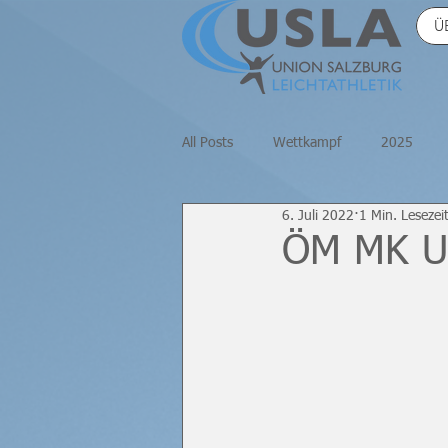
Ü
All Posts
Wettkampf
2025
6. Juli 2022
1 Min. Lesezei
2020
Halle
Masters
ÖM MK U